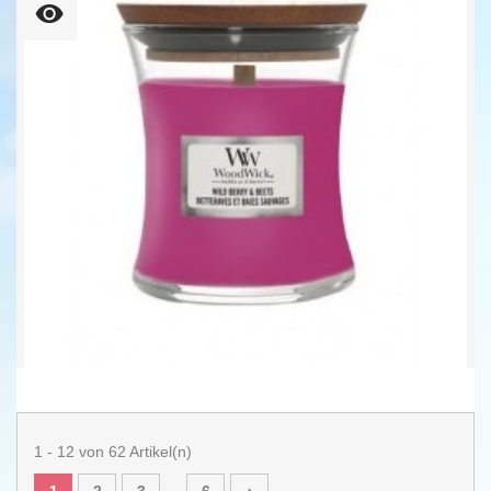
Wild Berry & Beets Kleines...
Unser bisheriger Preis
9,52 €
11,90 €
-20%
112,00 € kg
1 - 12 von 62 Artikel(n)
1
2
3
6