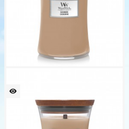
Cashmere Großes Glas 609,5g...
Unser bisheriger Preis
27,92 €
34,90 €
-20%
45,81 € kg