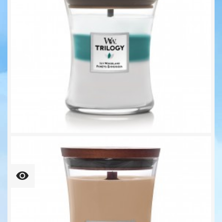
Icy Woodland Trilogy...
Unser bisheriger Preis
20,72 €
25,90 €
-20%
72,44 € kg