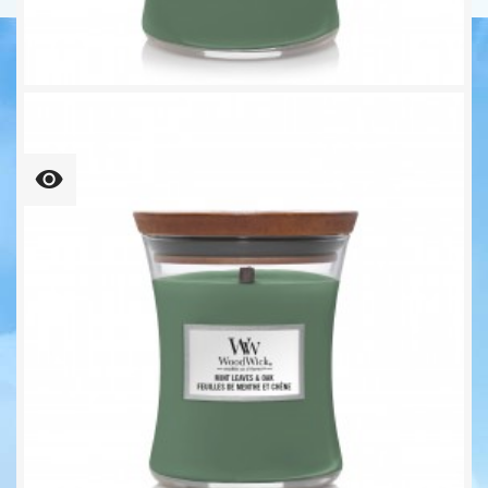
Mint Leaves & Oak Großes...
Unser bisheriger Preis
27,92 €
34,90 €
-20%
45,81 € kg