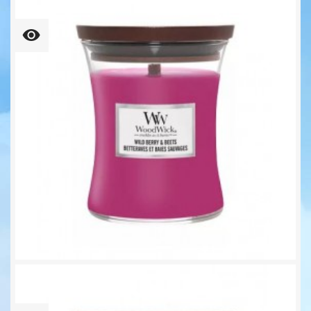
Unser bisheriger Preis
27,92 €
34,90 €
-20%
45,81 € kg
Wild Berry & Beets...
Unser bisheriger Preis
19,92 €
24,90 €
-20%
72,44 € kg