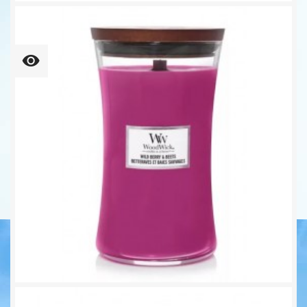
Wild Berry & Beets Ellipse...
Unser bisheriger Preis
29,52 €
36,90 €
-20%
Wild Berry & Beets Großes...