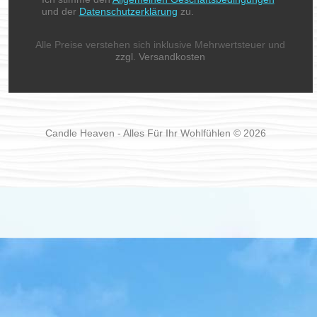
und der
Datenschutzerklärung
zu.
Alle Preise verstehen sich inklusive Mehrwertsteuer und
zzgl. Versandkosten
Candle Heaven - Alles Für Ihr Wohlfühlen © 2026