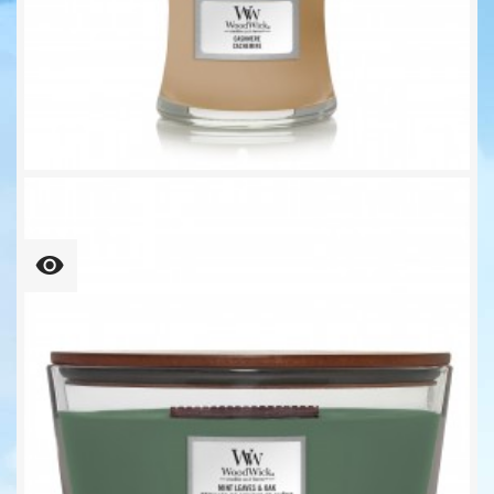
Cashmere Kleines Glas 85g...
Unser bisheriger Preis
9,52 €
11,90 €
-20%
112,00 € kg