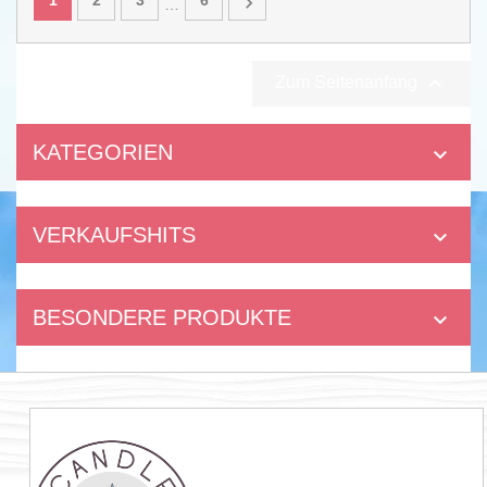

…

Zum Seitenanfang
KATEGORIEN

VERKAUFSHITS

BESONDERE PRODUKTE
