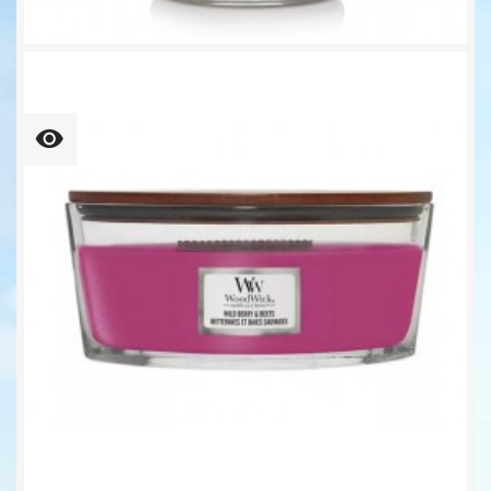
Mint Leaves & Oak Mittleres...
Unser bisheriger Preis
19,92 €
24,90 €
-20%
72,44 € kg