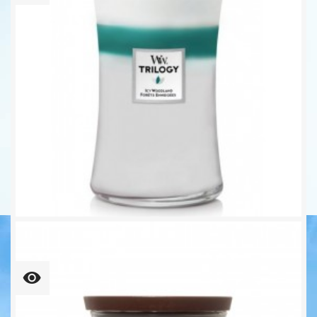
Icy Woodland Trilogy Großes...
Unser bisheriger Preis
28,72 €
35,90 €
-20%
45,81 € kg