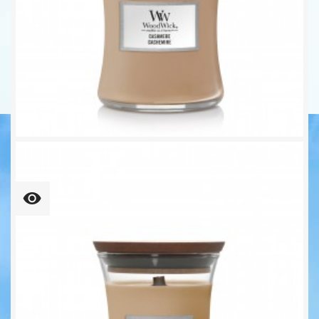
Cashmere Mittleres Glas...
Unser bisheriger Preis
19,92 €
24,90 €
-20%
72,44 € kg