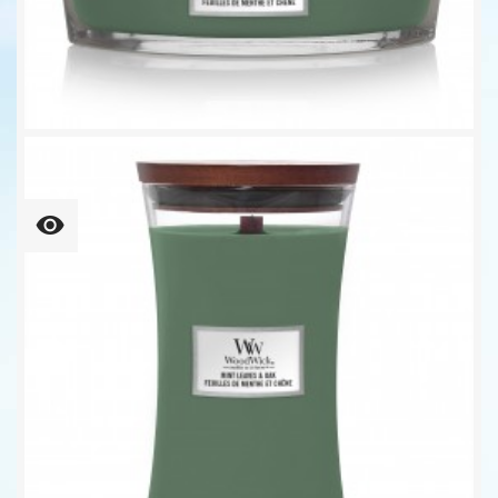
Mint Leaves & Oak Ellipse...
Unser bisheriger Preis
29,52 €
36,90 €
-20%
65,08 € kg