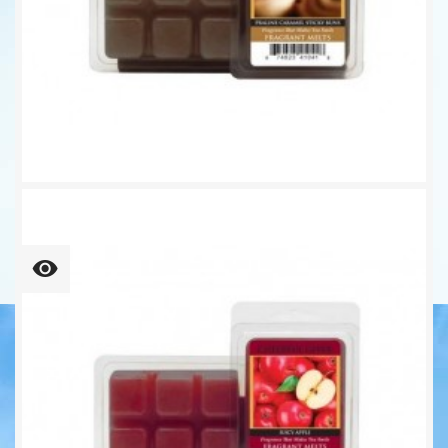
Praline Caramel Sticky Buns...
6,25 €
109,37 € kg