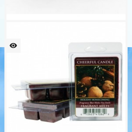
Crisp Cotton Wachsmelt 68g...
6,25 €
109,37 € kg