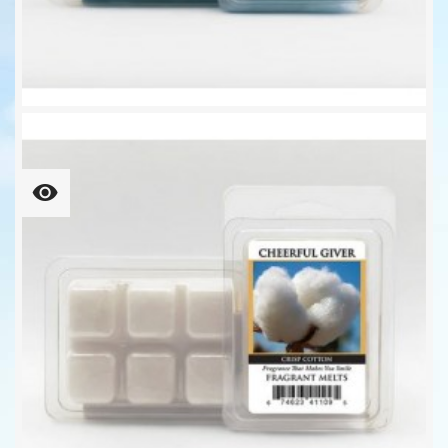
Island Breeze Wachsmelt 68g...
6,25 €
109,37 € kg