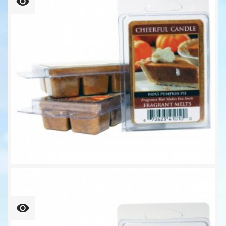
Papa's Pumpkin Pie...
6,25 €
109,37 € kg