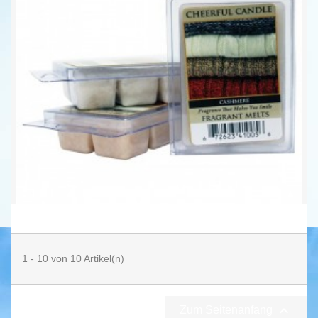
Cashmere Wachsmelt 68g...
6,25 €
109,37 € kg
1 - 10 von 10 Artikel(n)

Zum Seitenanfang