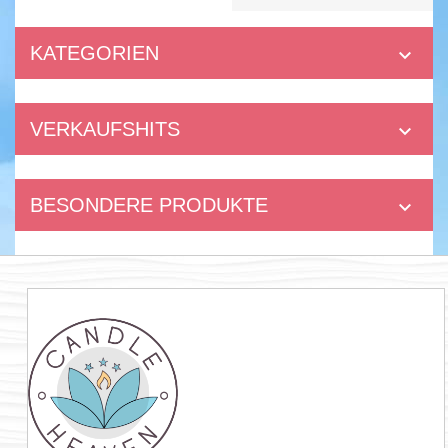
KATEGORIEN

VERKAUFSHITS

BESONDERE PRODUKTE
