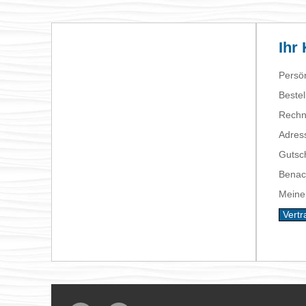
Ihr
Persön
Beste
Rechn
Adres
Gutsc
Benac
Meine
Vertr