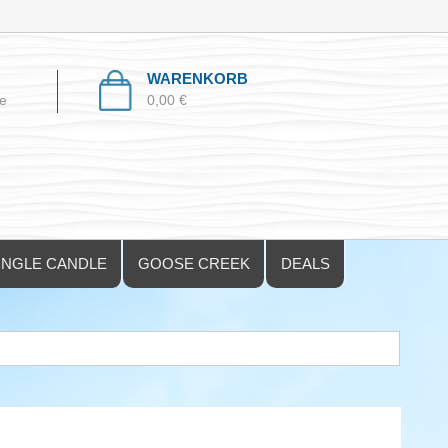
N
WARENKORB
e
0,00 €
INGLE CANDLE
GOOSE CREEK
DEALS