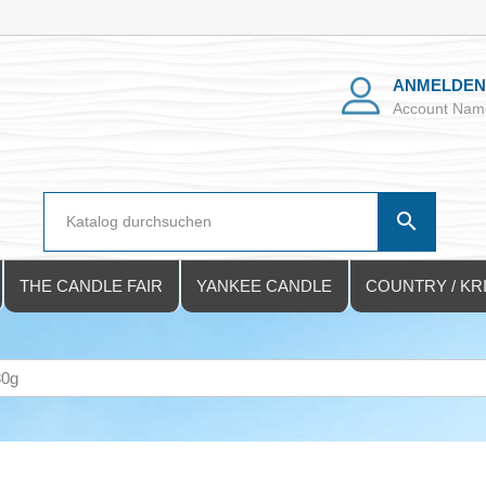
ANMELDE
Account Nam

THE CANDLE FAIR
YANKEE CANDLE
COUNTRY / KR
80g