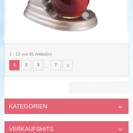
AURORA Lampe Für Duftkerzen...
34,90 €
1 - 12 von 81 Artikel(n)
1
2
3
7

…

Zum Seitenanfang
KATEGORIEN

VERKAUFSHITS
