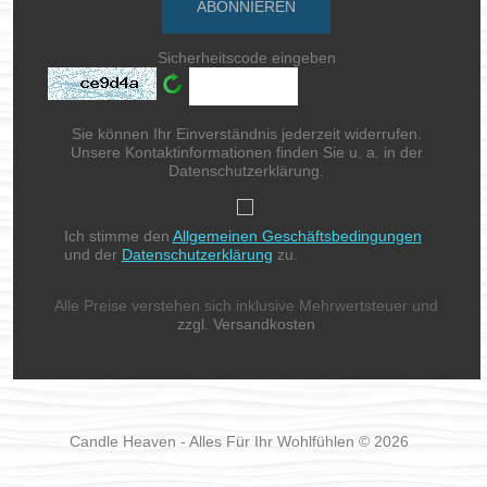
Sicherheitscode eingeben
Sie können Ihr Einverständnis jederzeit widerrufen.
Unsere Kontaktinformationen finden Sie u. a. in der
Datenschutzerklärung.
Ich stimme den
Allgemeinen Geschäftsbedingungen
und der
Datenschutzerklärung
zu.
Alle Preise verstehen sich inklusive Mehrwertsteuer und
zzgl. Versandkosten
Candle Heaven - Alles Für Ihr Wohlfühlen © 2026