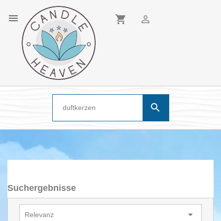

shopping_cart


Suchergebnisse

Relevanz