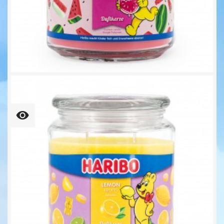
Melon Mix - 510g -...
16,95 €
33,24 € kg