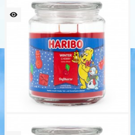
16,95 €
33,24 € kg
Winter Cherry - 510g -...
16,95 €
33,24 € kg