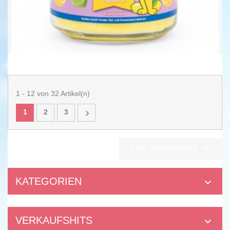
Lemon Fruits - 510g -...
16,95 €
33,24 € kg
1 - 12 von 32 Artikel(n)
1
2
3


Zum Seitenanfang
KATEGORIEN

VERKAUFSHITS
