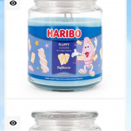
Fluffy Clouds - 510g -...
16,95 €
33,24 € kg