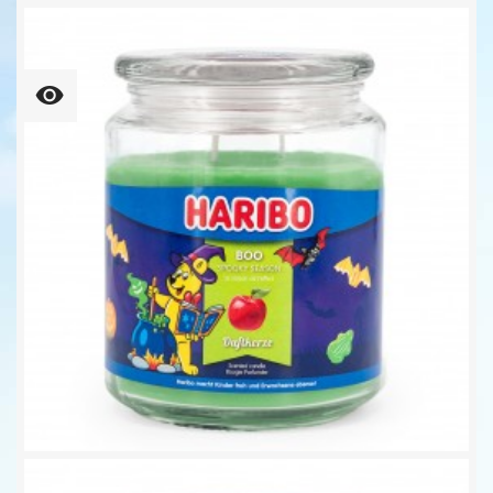
3er Set - Island - Jungle...
19,95 €
Boo - 510g - Duftkerze Haribo