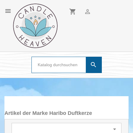

shopping_cart


Artikel der Marke Haribo Duftkerze
