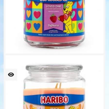
Loved One - 510g -...
16,95 €
33,24 € kg