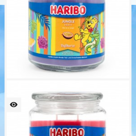
Jungle Party - 510g -...
16,95 €
33,24 € kg