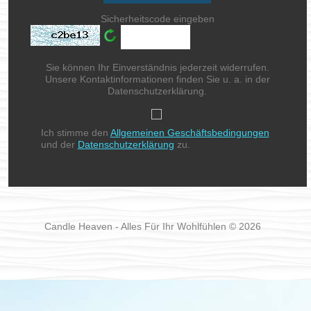
Sicherheitscode eingeben
Sie können Ihr Einverständnis jederzeit widerrufen.
Unsere Kontaktinformationen finden Sie u. a. in der
Datenschutzerklärung.
Ich stimme den
Allgemeinen Geschäftsbedingungen
und der
Datenschutzerklärung
zu.
Candle Heaven - Alles Für Ihr Wohlfühlen © 2026